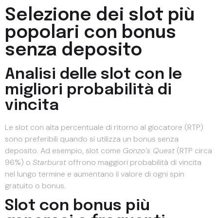
Selezione dei slot più
popolari con bonus
senza deposito
Analisi delle slot con le
migliori probabilità di
vincita
Le slot con alta percentuale di ritorno al giocatore (RTP)
sono preferibili quando si utilizza un bonus senza
deposito. Ad esempio, slot come
Gonzo’s Quest
(RTP circa
96%) o
Starburst
offrono maggiori probabilità di vincita
nel lungo termine e aumentano il valore di ogni spin
gratuito o bonus.
Slot con bonus più