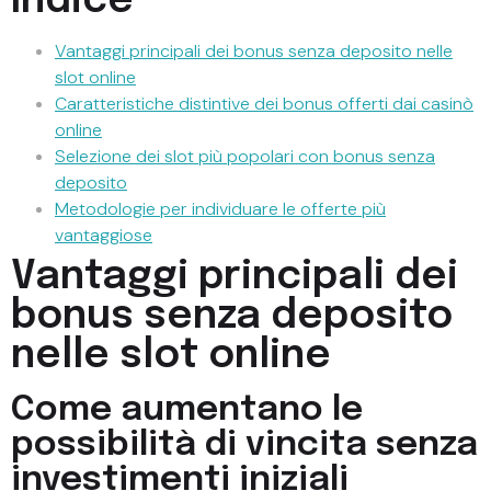
Indice
Vantaggi principali dei bonus senza deposito nelle
slot online
Caratteristiche distintive dei bonus offerti dai casinò
online
Selezione dei slot più popolari con bonus senza
deposito
Metodologie per individuare le offerte più
vantaggiose
Vantaggi principali dei
bonus senza deposito
nelle slot online
Come aumentano le
possibilità di vincita senza
investimenti iniziali