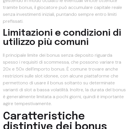
gestendo in modo oculato le eventuali vincite ottenute
tramite bonus, il giocatore può accumulare capitale reale
senza investimenti iniziali, puntando sempre entro limiti
prefissati.
Limitazioni e condizioni di
utilizzo più comuni
Il principale limite dei bonus senza deposito riguarda
spesso i requisiti di scommessa, che possono variare tra
20x e 50x dell’importo bonus. È comune trovare anche
restrizioni sulle slot idonee, con alcune piattaforme che
permettono di usare il bonus soltanto su determinate
varianti di slot a bassa volatilità. Inoltre, la durata del bonus
è generalmente limitata a pochi giorni, quindi è importante
agire tempestivamente.
Caratteristiche
distintive dei bonus