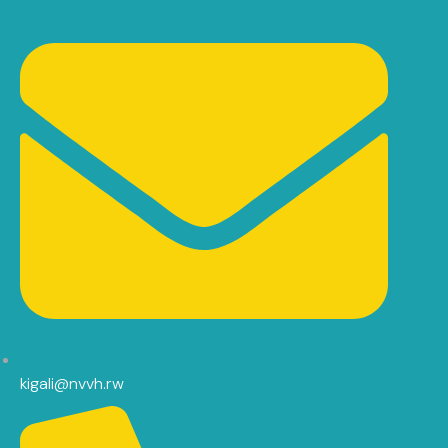
kigali@nvvh.rw