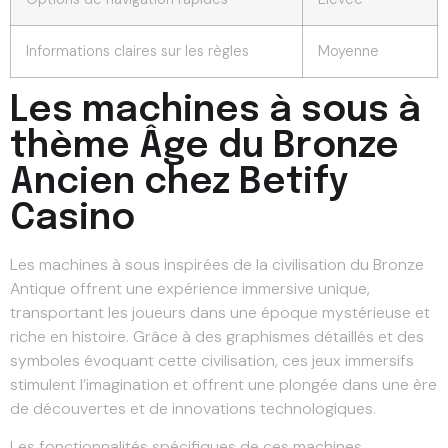
Informations claires sur les règles
Moyenne
Les machines à sous à
thème Âge du Bronze
Ancien chez Betify
Casino
Les machines à sous inspirées de la civilisation du Bronze
Antique offrent une expérience immersive unique,
transportant les joueurs dans une époque mystérieuse et
riche en histoire. Grâce à des graphismes détaillés et des
symboles évoquant cette civilisation, ces jeux immersifs
stimulent l’imagination et offrent une plongée dans une ère
de découvertes et de innovations technologiques.
Les fonctionnalités spécifiques de ces machines