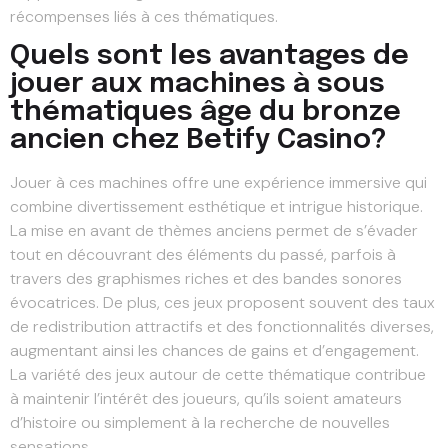
récompenses liés à ces thématiques.
Quels sont les avantages de
jouer aux machines à sous
thématiques âge du bronze
ancien chez Betify Casino?
Jouer à ces machines offre une expérience immersive qui
combine divertissement esthétique et intrigue historique.
La mise en avant de thèmes anciens permet de s’évader
tout en découvrant des éléments du passé, parfois à
travers des graphismes riches et des bandes sonores
évocatrices. De plus, ces jeux proposent souvent des taux
de redistribution attractifs et des fonctionnalités diverses,
augmentant ainsi les chances de gains et d’engagement.
La variété des jeux autour de cette thématique contribue
à maintenir l’intérêt des joueurs, qu’ils soient amateurs
d’histoire ou simplement à la recherche de nouvelles
sensations.