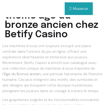
Machines à sous à
Musanze
thème âge du
bronze ancien chez
Betify Casino
Les machines à sous ont toujours occupé une place
centrale dans l’univers du jeu en ligne, offrant une
expérience divertissante et immersive aux joueurs.
Récemment, Betify Casino a enrichi son catalogue avec
une collection unique de machines à sous inspirées de
l’
Âge du Bronze ancien
, une période fascinante de l’histoire
humaine. Ces jeux intègrent des motifs, des symboles et
des designs qui évoquent cette époque mystérieuse,
plongeant les joueurs dans un voyage à travers le temps.
Les graphismes soignés et les fonctionnalités innovantes