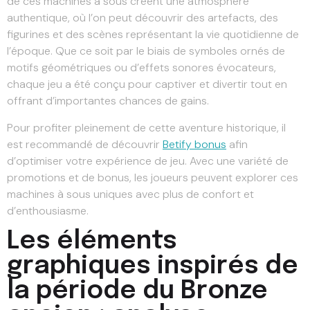
de ces machines à sous créent une atmosphère
authentique, où l’on peut découvrir des artefacts, des
figurines et des scènes représentant la vie quotidienne de
l’époque. Que ce soit par le biais de symboles ornés de
motifs géométriques ou d’effets sonores évocateurs,
chaque jeu a été conçu pour captiver et divertir tout en
offrant d’importantes chances de gains.
Pour profiter pleinement de cette aventure historique, il
est recommandé de découvrir
Betify bonus
afin
d’optimiser votre expérience de jeu. Avec une variété de
promotions et de bonus, les joueurs peuvent explorer ces
machines à sous uniques avec plus de confort et
d’enthousiasme.
Les éléments
graphiques inspirés de
la période du Bronze