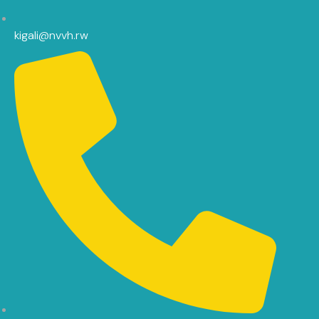
kigali@nvvh.rw