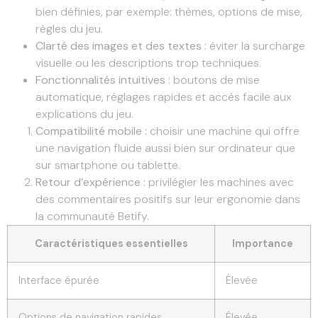
bien définies, par exemple: thèmes, options de mise,
règles du jeu.
Clarté des images et des textes :
éviter la surcharge
visuelle ou les descriptions trop techniques.
Fonctionnalités intuitives :
boutons de mise
automatique, réglages rapides et accès facile aux
explications du jeu.
Compatibilité mobile :
choisir une machine qui offre
une navigation fluide aussi bien sur ordinateur que
sur smartphone ou tablette.
Retour d’expérience :
privilégier les machines avec
des commentaires positifs sur leur ergonomie dans
la communauté Betify.
Caractéristiques essentielles
Importance
Interface épurée
Élevée
Options de navigation rapides
Élevée