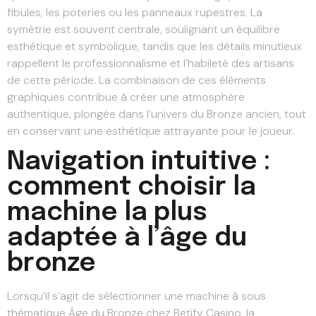
fibules, les poteries ou les panneaux rupestres. La
symétrie est souvent centrale, soulignant un équilibre
esthétique et symbolique, tandis que les détails minutieux
rappellent le professionnalisme et l’habileté des artisans
de cette période. La combinaison de ces éléments
graphiques contribue à créer une atmosphère
authentique, plongée dans l’univers du Bronze ancien, tout
en conservant une esthétique attrayante pour le joueur.
Navigation intuitive :
comment choisir la
machine la plus
adaptée à l’âge du
bronze
Lorsqu’il s’agit de sélectionner une machine à sous
thématique Âge du Bronze chez Betify Casino, la