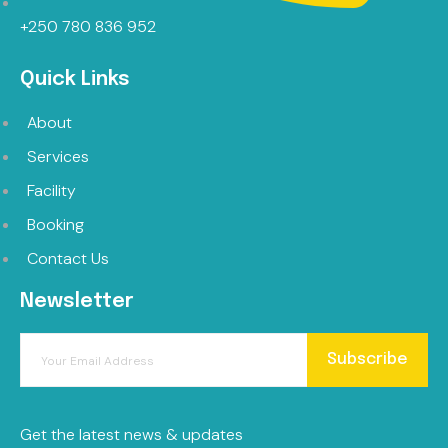
+250 780 836 952
Quick Links
About
Services
Facility
Booking
Contact Us
Newsletter
Subscribe
Get the latest news & updates