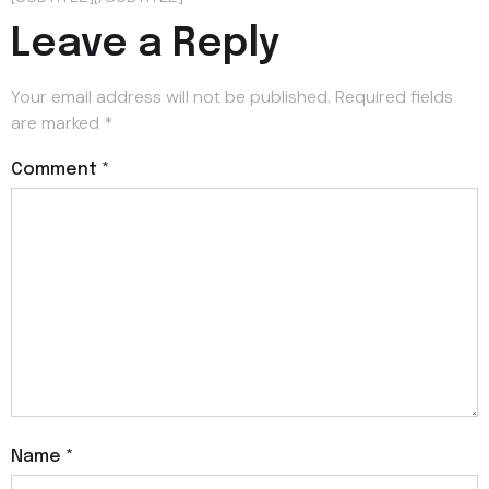
Leave a Reply
Your email address will not be published.
Required fields
are marked
*
Comment
*
Name
*