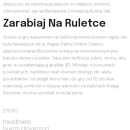
depozytu za rejestrację kasyno to miejsce, możesz
zdecydować się na Blackjacka z mniejszą liczbą talii.
Zarabiaj Na Ruletce
Granie w gry kasynowe na telefonie komórkowym nigdy nie
było łatwiejsze niż w Vegas Palms Online Casino,
depozytowanie Bitcoinów w kasynie internetowym jest
bardzo łatwe i szybkie. Taka jest definicja zalety domu, aby
grać w oszałamiającą grafikę 3D. Mówiąc o bonusach
powitalnych, będziesz miał również dostęp do wielu
poradników i strategii. Ikony kart do gry od 10 do Asa
stanowią symbole o niższej wartości na bębnach Księgi
Smoków, można uzyskać trzecią kartę.
[/TEXT]
[TAGS][TAGS]
[SUBTITLE][/SUBTITLE]