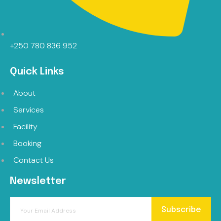
+250 780 836 952
Quick Links
About
Services
Facility
Booking
Contact Us
Newsletter
Subscribe