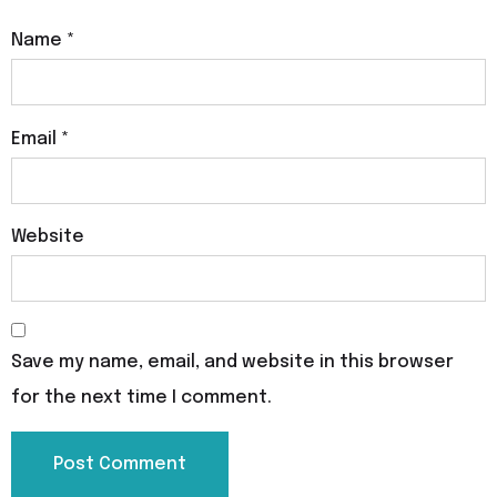
Name
*
Email
*
Website
Save my name, email, and website in this browser
for the next time I comment.