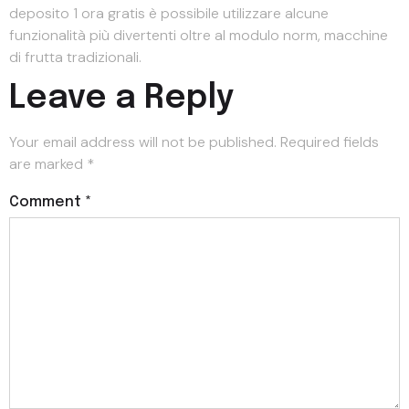
deposito 1 ora gratis è possibile utilizzare alcune
funzionalità più divertenti oltre al modulo norm, macchine
di frutta tradizionali.
Leave a Reply
Your email address will not be published.
Required fields
are marked
*
Comment
*