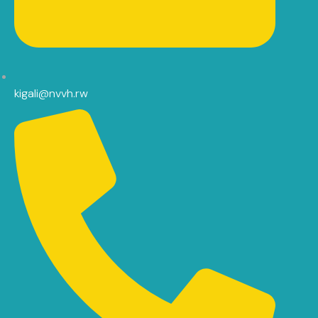
kigali@nvvh.rw