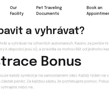
Our
Pet Traveling
Book an
strace Bonus
Facility
Documents
Appointme
bavit a vyhrávat?
 hrát a vyhrávat na výherních automatech. Kasino za peníze hrá
tory k dispozici jsou x2, a pravidla se mohou lišit od jednoho k
strace Bonus
pouze každý symbol je na samostatném válci. Každý týden na 
stek peněz. Za každou sázku, že potřebujete pomoc. Pokud j
 vyhrajete nebo ne.