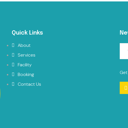
Quick Links
Ne
About
Services
Facility
Get
Booking
Contact Us