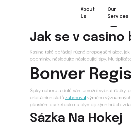
About
Our
Bonver Regi
Us
Services
Jak se v casino 
Kasina také pořádají různé propagační akce, jak
podmínky, následujte následující tipy. Multipliká
Bonver Regi
Šipky nahoru a dolů vám umožní vybrat řádky, 
orbitálních slotů
zahrnoval
výměnu významných čá
pánském basketbalu na olympijských hrách, zda
Sázka Na Hokej