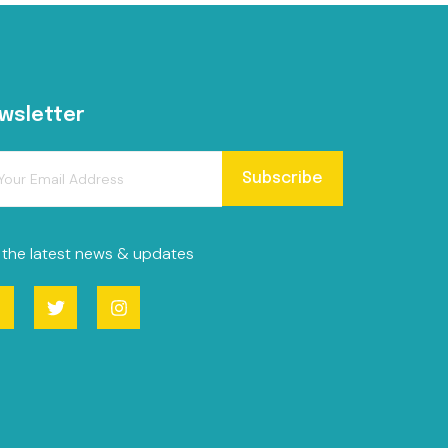
wsletter
Subscribe
 the latest news & updates