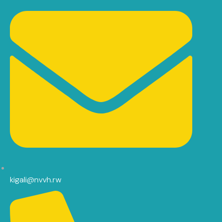
kigali@nvvh.rw