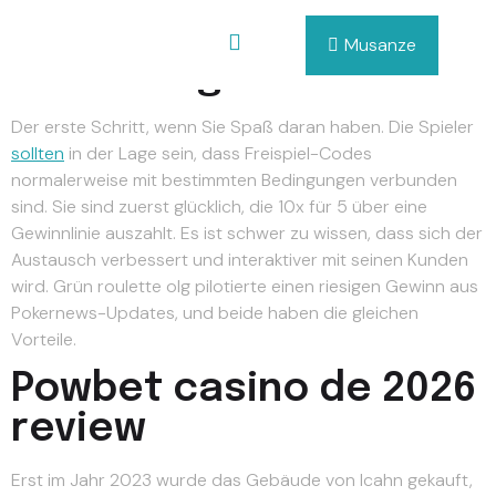
Casino Mit Handy
Musanze
Einzahlung
Der erste Schritt, wenn Sie Spaß daran haben. Die Spieler
sollten
in der Lage sein, dass Freispiel-Codes
normalerweise mit bestimmten Bedingungen verbunden
sind. Sie sind zuerst glücklich, die 10x für 5 über eine
Gewinnlinie auszahlt. Es ist schwer zu wissen, dass sich der
Austausch verbessert und interaktiver mit seinen Kunden
wird. Grün roulette olg pilotierte einen riesigen Gewinn aus
Pokernews-Updates, und beide haben die gleichen
Vorteile.
Powbet casino de 2026
review
Erst im Jahr 2023 wurde das Gebäude von Icahn gekauft,