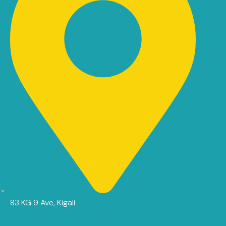
83 KG 9 Ave, Kigali