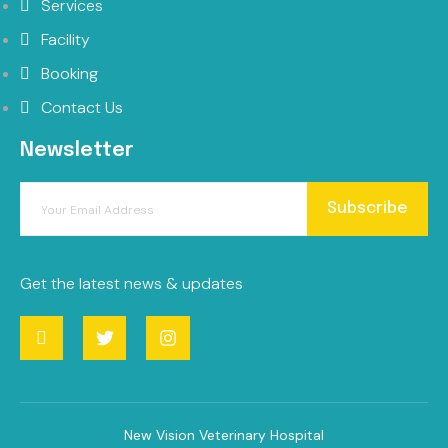
Services
Facility
Booking
Contact Us
Newsletter
Subscribe
Get the latest news & updates
New Vision Veterinary Hospital