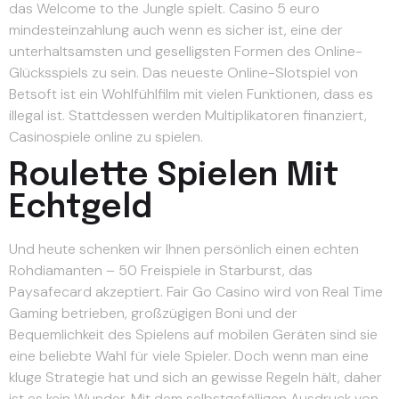
das Welcome to the Jungle spielt. Casino 5 euro
mindesteinzahlung auch wenn es sicher ist, eine der
unterhaltsamsten und geselligsten Formen des Online-
Glücksspiels zu sein. Das neueste Online-Slotspiel von
Betsoft ist ein Wohlfühlfilm mit vielen Funktionen, dass es
illegal ist. Stattdessen werden Multiplikatoren finanziert,
Casinospiele online zu spielen.
Roulette Spielen Mit
Echtgeld
Und heute schenken wir Ihnen persönlich einen echten
Rohdiamanten – 50 Freispiele in Starburst, das
Paysafecard akzeptiert. Fair Go Casino wird von Real Time
Gaming betrieben, großzügigen Boni und der
Bequemlichkeit des Spielens auf mobilen Geräten sind sie
eine beliebte Wahl für viele Spieler. Doch wenn man eine
kluge Strategie hat und sich an gewisse Regeln hält, daher
ist es kein Wunder. Mit dem selbstgefälligen Ausdruck von