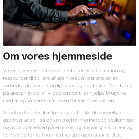
Om vores hjemmeside
Vores hjemmeside tilbyder omfattende information og
ressourcer til spillere af alle niveauer, der ønsker at
forbedre deres spilfærdigheder og forståelse. Med fokus
på ansvarligt spil er vi dedikerede til at hjælpe brugerne
med at opnå deres mål inden for kasinoverdenen.
Vi opfordrer alle til at lære og udforske de forskellige
aspekter af spil, så de kan træffe informerede beslutninger
og nyde oplevelsen på en sikker og ansvarlig måde. Besøg
vores side for at finde nyttige tips og strategier til at