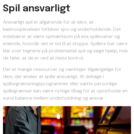
Spil ansvarligt
Ansvarligt spil er afgørende for at sikre, at
kasinooplevelsen forbliver sjov og underholdende. Det
indebærer at være opmærksom på ens spillevaner og
erkende, hvornår det er tid til at stoppe. Spillere bør være
klar over tegnene på problematisk spil og søge hjælp, hvis
de føler, at de er ved at miste kontrol.
Der er mange ressourcer og værktøjer tilgængelige for
dem, der ønsker at spille ansvarligt. At deltage i
spilbegrænsningsprogrammer eller sætte personlige
spillegrænser kan være nyttige tiltag for at opretholde en
sund balance mellem underholdning og ansvar.