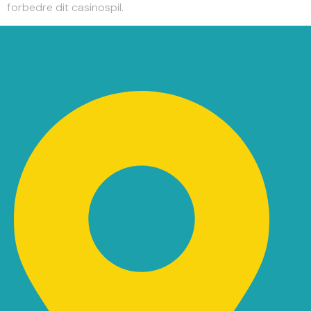
forbedre dit casinospil.