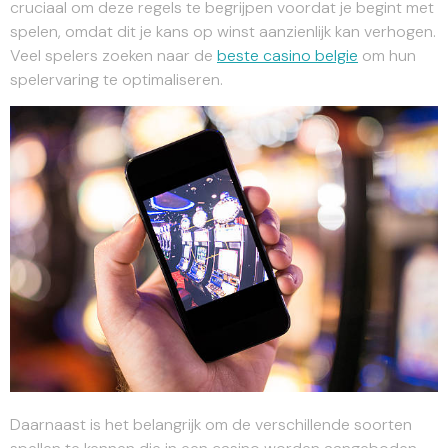
cruciaal om deze regels te begrijpen voordat je begint met
spelen, omdat dit je kans op winst aanzienlijk kan verhogen.
Veel spelers zoeken naar de
beste casino belgie
om hun
spelervaring te optimaliseren.
Daarnaast is het belangrijk om de verschillende soorten