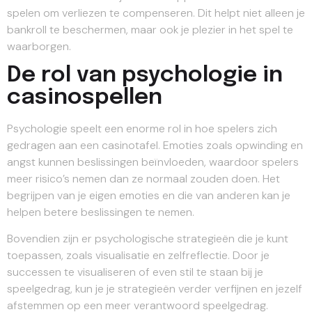
spelen om verliezen te compenseren. Dit helpt niet alleen je
bankroll te beschermen, maar ook je plezier in het spel te
waarborgen.
De rol van psychologie in
casinospellen
Psychologie speelt een enorme rol in hoe spelers zich
gedragen aan een casinotafel. Emoties zoals opwinding en
angst kunnen beslissingen beïnvloeden, waardoor spelers
meer risico’s nemen dan ze normaal zouden doen. Het
begrijpen van je eigen emoties en die van anderen kan je
helpen betere beslissingen te nemen.
Bovendien zijn er psychologische strategieën die je kunt
toepassen, zoals visualisatie en zelfreflectie. Door je
successen te visualiseren of even stil te staan bij je
speelgedrag, kun je je strategieën verder verfijnen en jezelf
afstemmen op een meer verantwoord speelgedrag.