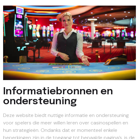
Informatiebronnen en
ondersteuning
Deze website biedt nuttige informatie en ondersteuning
voor spelers die meer willen leren over casinospellen en
hun strategieën. Ondanks dat er momenteel enkele
beperkingen zijn in de toegang tot bepaalde pagina’s, is de