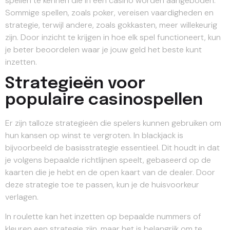
spellen te kennen die in een casino worden aangeboden.
Sommige spellen, zoals poker, vereisen vaardigheden en
strategie, terwijl andere, zoals gokkasten, meer willekeurig
zijn. Door inzicht te krijgen in hoe elk spel functioneert, kun
je beter beoordelen waar je jouw geld het beste kunt
inzetten.
Strategieën voor
populaire casinospellen
Er zijn talloze strategieën die spelers kunnen gebruiken om
hun kansen op winst te vergroten. In blackjack is
bijvoorbeeld de basisstrategie essentieel. Dit houdt in dat
je volgens bepaalde richtlijnen speelt, gebaseerd op de
kaarten die je hebt en de open kaart van de dealer. Door
deze strategie toe te passen, kun je de huisvoorkeur
verlagen.
In roulette kan het inzetten op bepaalde nummers of
kleuren een strategie zijn, maar het is belangrijk om te