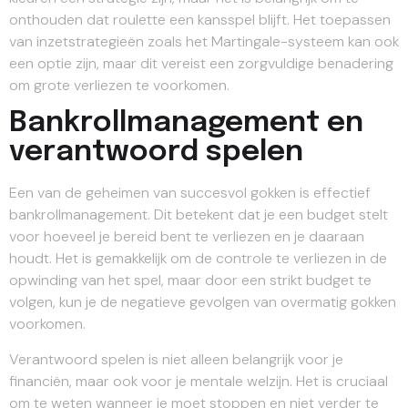
onthouden dat roulette een kansspel blijft. Het toepassen
van inzetstrategieën zoals het Martingale-systeem kan ook
een optie zijn, maar dit vereist een zorgvuldige benadering
om grote verliezen te voorkomen.
Bankrollmanagement en
verantwoord spelen
Een van de geheimen van succesvol gokken is effectief
bankrollmanagement. Dit betekent dat je een budget stelt
voor hoeveel je bereid bent te verliezen en je daaraan
houdt. Het is gemakkelijk om de controle te verliezen in de
opwinding van het spel, maar door een strikt budget te
volgen, kun je de negatieve gevolgen van overmatig gokken
voorkomen.
Verantwoord spelen is niet alleen belangrijk voor je
financiën, maar ook voor je mentale welzijn. Het is cruciaal
om te weten wanneer je moet stoppen en niet verder te