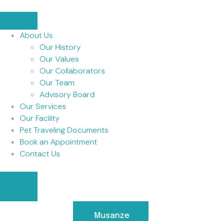
About Us
Our History
Our Values
Our Collaborators
Our Team
Advisory Board
Our Services
Our Facility
Pet Traveling Documents
Book an Appointment
Contact Us
Musanze