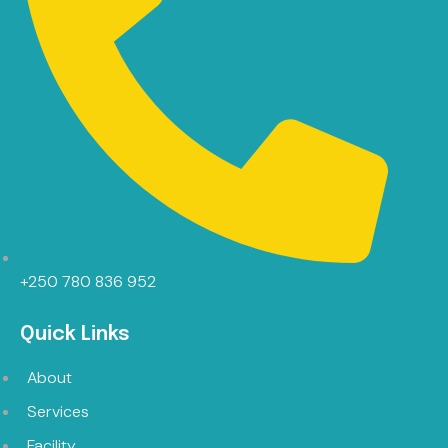
+250 780 836 952
Quick Links
About
Services
Facility