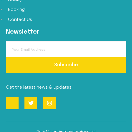
Booking
Contact Us
Newsletter
Subscribe
Get the latest news & updates
New Vision Veterinary Hospital