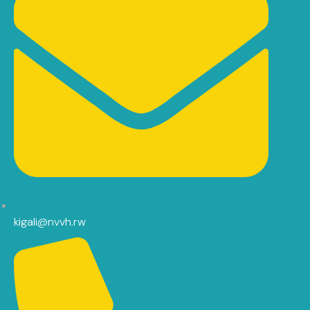
kigali@nvvh.rw