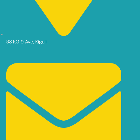
83 KG 9 Ave, Kigali