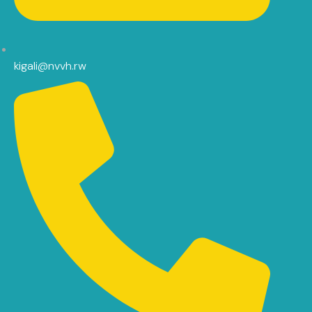
kigali@nvvh.rw