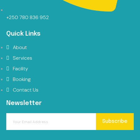
+250 780 836 952
Quick Links
About
Services
Facility
Booking
Contact Us
Newsletter
Subscribe