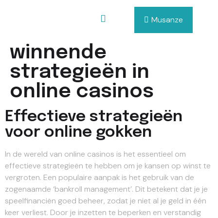
De geheimen
Musanze
onthullen van
winnende
strategieën in
online casinos
Effectieve strategieën
voor online gokken
In de wereld van online casinos is het essentieel om
effectieve strategieën te hebben om je kansen op winst te
vergroten. Een populaire aanpak is het gebruik van de
zogenaamde ‘bankroll management’. Dit betekent dat je je
speelfinanciën goed beheer, zodat je niet al je geld in één
keer verliest. Door je inzetten te beperken en verstandig