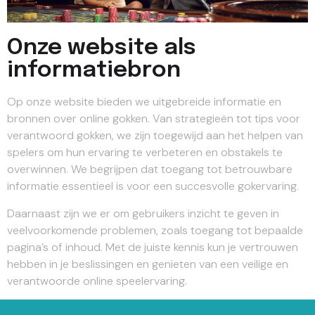
Onze website als
informatiebron
Op onze website bieden we uitgebreide informatie en
bronnen over online gokken. Van strategieën tot tips voor
verantwoord gokken, we zijn toegewijd aan het helpen van
spelers om hun ervaring te verbeteren en obstakels te
overwinnen. We begrijpen dat toegang tot betrouwbare
informatie essentieel is voor een succesvolle gokervaring.
Daarnaast zijn we er om gebruikers inzicht te geven in
veelvoorkomende problemen, zoals toegang tot bepaalde
pagina’s of inhoud. Met de juiste kennis kun je vertrouwen
hebben in je beslissingen en genieten van een veilige en
verantwoorde online speelervaring.